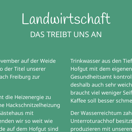
Landwirtschaft
DAS TREIBT UNS AN
November auf der Weide
Trinkwasser aus den Tie
 der Titel unserer
Hofgut mit dem eigenen 
ach Freiburg zur
Gesundheitsamt kontroll
deshalb auch sehr weic
braucht viel weniger Se
t die Heizenergie zu
Kaffee soll besser schm
he Hackschnitzelheizung
Gästehaus mit
Der Wasserreichtum zahl
nden wir so weit wie
Unterroturachhof besitzt
de auf dem Hofgut sind
produzieren mit unsere