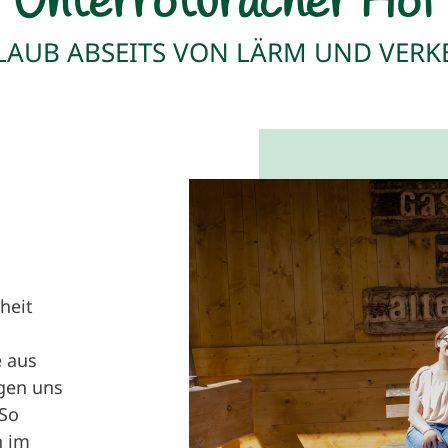
Unterroturacher Hof
LAUB ABSEITS VON LÄRM UND VERK
heit
e aus
gen uns
 So
n im